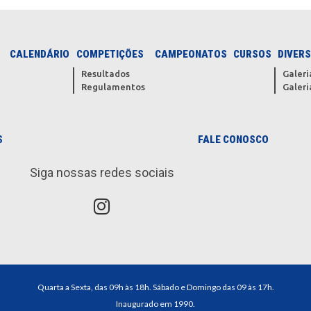
CALENDÁRIO
COMPETIÇÕES
CAMPEONATOS
CURSOS
DIVER
Resultados
Galeri
Regulamentos
Galeri
o
S
FALE CONOSCO
Siga nossas redes sociais
Quarta a Sexta, das 09h às 18h. Sábado e Domingo das 09 às 17h.
Inaugurado em 1990.